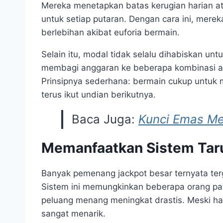
Mereka menetapkan batas kerugian harian a
untuk setiap putaran. Dengan cara ini, merek
berlebihan akibat euforia bermain.
Selain itu, modal tidak selalu dihabiskan unt
membagi anggaran ke beberapa kombinasi an
Prinsipnya sederhana: bermain cukup untuk 
terus ikut undian berikutnya.
Baca Juga:
Kunci Emas Men
Memanfaatkan Sistem Tar
Banyak pemenang jackpot besar ternyata terg
Sistem ini memungkinkan beberapa orang pat
peluang menang meningkat drastis. Meski ha
sangat menarik.