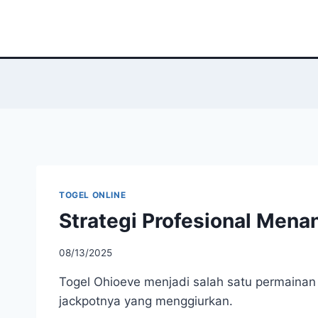
Skip
to
content
TOGEL ONLINE
Strategi Profesional Mena
08/13/2025
Togel Ohioeve menjadi salah satu permainan
jackpotnya yang menggiurkan.