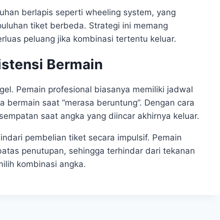
uhan berlapis seperti wheeling system, yang
luhan tiket berbeda. Strategi ini memang
luas peluang jika kombinasi tertentu keluar.
stensi Bermain
gel. Pemain profesional biasanya memiliki jadwal
nya bermain saat “merasa beruntung”. Dengan cara
empatan saat angka yang diincar akhirnya keluar.
dari pembelian tiket secara impulsif. Pemain
atas penutupan, sehingga terhindar dari tekanan
lih kombinasi angka.