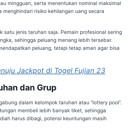
tau mingguan, serta menentukan nominal maksimal
a menghindari risiko kehilangan uang secara
uk satu jenis taruhan saja. Pemain profesional sering
gka, sehingga peluang menang lebih tersebar.
mendapatkan peluang, tetapi tetap aman agar bisa
uju Jackpot di Togel Fujian 23
uhan dan Grup
abung dalam kelompok taruhan atau “lottery pool”.
ungan membeli lebih banyak tiket, sehingga
diah harus dibagi, potensi keuntungan masih