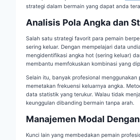
strategi dalam bermain yang dapat anda ter
Analisis Pola Angka dan St
Salah satu strategi favorit para pemain ber
sering keluar. Dengan mempelajari data undi
mengidentifikasi angka hot (sering keluar) da
membantu memfokuskan kombinasi yang dipa
Selain itu, banyak profesional menggunakan 
memetakan frekuensi keluarnya angka. Metod
data statistik yang terukur. Walau tidak men
keunggulan dibanding bermain tanpa arah.
Manajemen Modal Dengan 
Kunci lain yang membedakan pemain profes