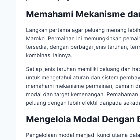
Memahami Mekanisme dan
Langkah pertama agar peluang menang lebi
Maroko. Permainan ini memungkinkan pemain
tersedia, dengan berbagai jenis taruhan, ter
kombinasi lainnya.
Setiap jenis taruhan memiliki peluang dan h
untuk mengetahui aturan dan sistem pemba
memahami mekanisme permainan, pemain dap
modal dan target kemenangan. Pemahaman i
peluang dengan lebih efektif daripada seka
Mengelola Modal Dengan B
Pengelolaan modal menjadi kunci utama dala