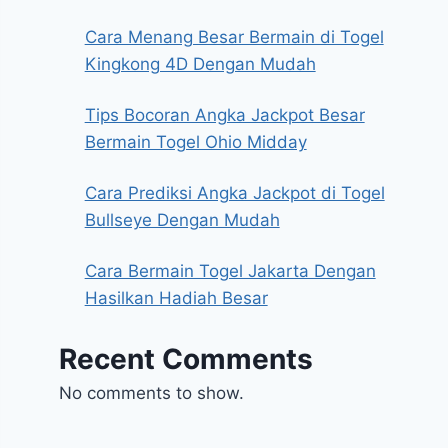
Cara Menang Besar Bermain di Togel
Kingkong 4D Dengan Mudah
Tips Bocoran Angka Jackpot Besar
Bermain Togel Ohio Midday
Cara Prediksi Angka Jackpot di Togel
Bullseye Dengan Mudah
Cara Bermain Togel Jakarta Dengan
Hasilkan Hadiah Besar
Recent Comments
No comments to show.