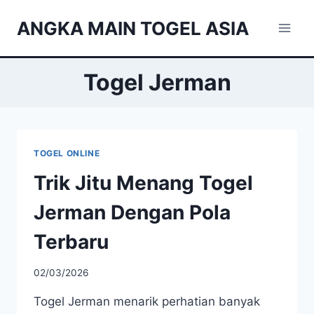
Skip
ANGKA MAIN TOGEL ASIA
to
content
Togel Jerman
TOGEL ONLINE
Trik Jitu Menang Togel
Jerman Dengan Pola
Terbaru
02/03/2026
Togel Jerman menarik perhatian banyak