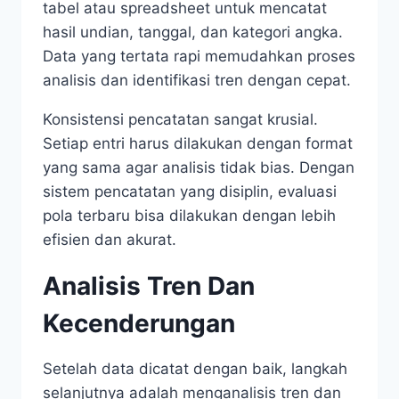
tabel atau spreadsheet untuk mencatat
hasil undian, tanggal, dan kategori angka.
Data yang tertata rapi memudahkan proses
analisis dan identifikasi tren dengan cepat.
Konsistensi pencatatan sangat krusial.
Setiap entri harus dilakukan dengan format
yang sama agar analisis tidak bias. Dengan
sistem pencatatan yang disiplin, evaluasi
pola terbaru bisa dilakukan dengan lebih
efisien dan akurat.
Analisis Tren Dan
Kecenderungan
Setelah data dicatat dengan baik, langkah
selanjutnya adalah menganalisis tren dan