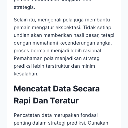
strategis.
Selain itu, mengenali pola juga membantu
pemain mengatur ekspektasi. Tidak setiap
undian akan memberikan hasil besar, tetapi
dengan memahami kecenderungan angka,
proses bermain menjadi lebih rasional.
Pemahaman pola menjadikan strategi
prediksi lebih terstruktur dan minim
kesalahan.
Mencatat Data Secara
Rapi Dan Teratur
Pencatatan data merupakan fondasi
penting dalam strategi prediksi. Gunakan