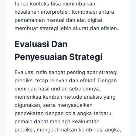
tanpa konteks bisa menimbulkan
kesalahan interpretasi. Kombinasi antara
pemahaman manual dan alat digital
membuat strategi lebih akurat dan efisien.
Evaluasi Dan
Penyesuaian Strategi
Evaluasi rutin sangat penting agar strategi
prediksi tetap relevan dan efektif. Dengan
meninjau hasil undian sebelumnya,
memeriksa kembali metode analisis yang
digunakan, serta menyesuaikan
pendekatan dengan pola angka terbaru,
pemain dapat menjaga keakuratan
prediksi, mengoptimalkan kombinasi angka,