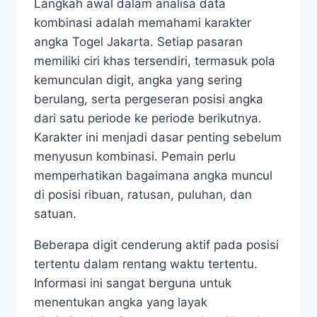
Langkah awal dalam analisa data
kombinasi adalah memahami karakter
angka Togel Jakarta. Setiap pasaran
memiliki ciri khas tersendiri, termasuk pola
kemunculan digit, angka yang sering
berulang, serta pergeseran posisi angka
dari satu periode ke periode berikutnya.
Karakter ini menjadi dasar penting sebelum
menyusun kombinasi. Pemain perlu
memperhatikan bagaimana angka muncul
di posisi ribuan, ratusan, puluhan, dan
satuan.
Beberapa digit cenderung aktif pada posisi
tertentu dalam rentang waktu tertentu.
Informasi ini sangat berguna untuk
menentukan angka yang layak