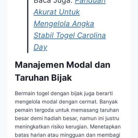
Baca Juga:
Panduan
Akurat Untuk
Mengelola Angka
Stabil Togel Carolina
Day
Manajemen Modal dan
Taruhan Bijak
Bermain togel dengan bijak juga berarti
mengelola modal dengan cermat. Banyak
pemain tergoda untuk memasang taruhan
besar demi hadiah besar, namun ini justru
meningkatkan risiko kerugian. Menetapkan
batas harian atau mingguan dan membagi