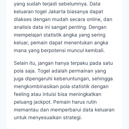
yang sudah terjadi sebelumnya. Data
keluaran togel Jakarta biasanya dapat
diakses dengan mudah secara online, dan
analisis data ini sangat penting. Dengan
mempelajari statistik angka yang sering
keluar, pemain dapat menentukan angka
mana yang berpotensi muncul kembali.
Selain itu, jangan hanya terpaku pada satu
pola saja. Togel adalah permainan yang
juga dipengaruhi keberuntungan, sehingga
mengkombinasikan pola statistik dengan
feeling atau intuisi bisa meningkatkan
peluang jackpot. Pemain harus rutin
memantau dan memperbarui data keluaran
untuk menyesuaikan strategi.