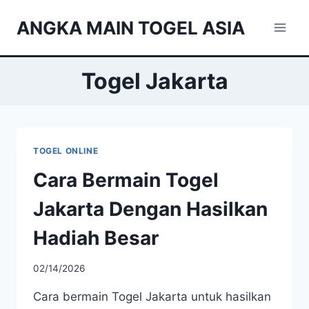
Skip
ANGKA MAIN TOGEL ASIA
to
content
Togel Jakarta
TOGEL ONLINE
Cara Bermain Togel
Jakarta Dengan Hasilkan
Hadiah Besar
02/14/2026
Cara bermain Togel Jakarta untuk hasilkan