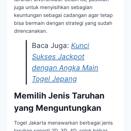
juga untuk menyisihkan sebagian
keuntungan sebagai cadangan agar tetap
bisa bermain dengan strategi yang sudah
direncanakan.
Baca Juga:
Kunci
Sukses Jackpot
dengan Angka Main
Togel Jepang
Memilih Jenis Taruhan
yang Menguntungkan
Togel Jakarta menawarkan berbagai jenis
taruhan seperti 2D, 3D, 4D, colok bebas,