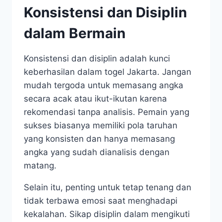
Konsistensi dan Disiplin
dalam Bermain
Konsistensi dan disiplin adalah kunci
keberhasilan dalam togel Jakarta. Jangan
mudah tergoda untuk memasang angka
secara acak atau ikut-ikutan karena
rekomendasi tanpa analisis. Pemain yang
sukses biasanya memiliki pola taruhan
yang konsisten dan hanya memasang
angka yang sudah dianalisis dengan
matang.
Selain itu, penting untuk tetap tenang dan
tidak terbawa emosi saat menghadapi
kekalahan. Sikap disiplin dalam mengikuti