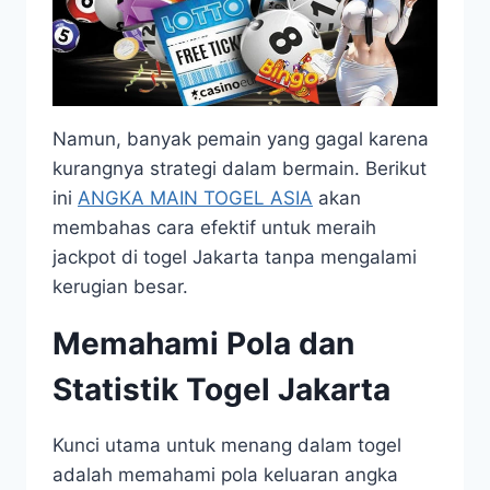
Namun, banyak pemain yang gagal karena
kurangnya strategi dalam bermain. Berikut
ini
ANGKA MAIN TOGEL ASIA
akan
membahas cara efektif untuk meraih
jackpot di togel Jakarta tanpa mengalami
kerugian besar.
Memahami Pola dan
Statistik Togel Jakarta
Kunci utama untuk menang dalam togel
adalah memahami pola keluaran angka