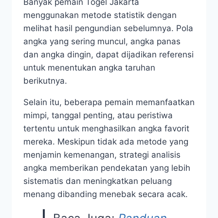
Banyak pemain Togel Jakarta
menggunakan metode statistik dengan
melihat hasil pengundian sebelumnya. Pola
angka yang sering muncul, angka panas
dan angka dingin, dapat dijadikan referensi
untuk menentukan angka taruhan
berikutnya.
Selain itu, beberapa pemain memanfaatkan
mimpi, tanggal penting, atau peristiwa
tertentu untuk menghasilkan angka favorit
mereka. Meskipun tidak ada metode yang
menjamin kemenangan, strategi analisis
angka memberikan pendekatan yang lebih
sistematis dan meningkatkan peluang
menang dibanding menebak secara acak.