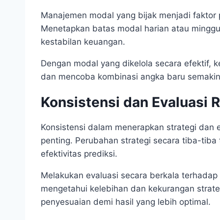
Manajemen modal yang bijak menjadi faktor 
Menetapkan batas modal harian atau minggua
kestabilan keuangan.
Dengan modal yang dikelola secara efektif, 
dan mencoba kombinasi angka baru semakin t
Konsistensi dan Evaluasi R
Konsistensi dalam menerapkan strategi dan ev
penting. Perubahan strategi secara tiba-tiba
efektivitas prediksi.
Melakukan evaluasi secara berkala terhadap
mengetahui kelebihan dan kekurangan strate
penyesuaian demi hasil yang lebih optimal.