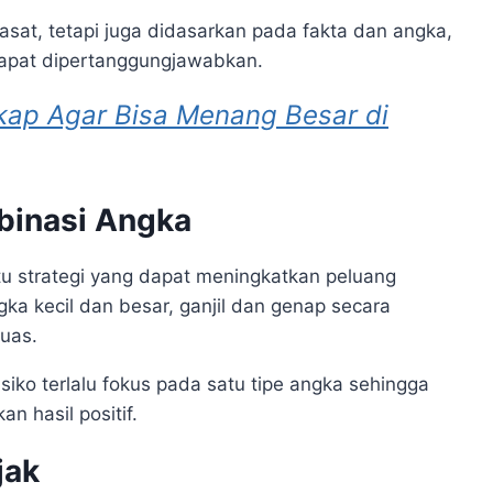
asat, tetapi juga didasarkan pada fakta dan angka,
 dapat dipertanggungjawabkan.
ap Agar Bisa Menang Besar di
inasi Angka
u strategi yang dapat meningkatkan peluang
 kecil dan besar, ganjil dan genap secara
luas.
iko terlalu fokus pada satu tipe angka sehingga
 hasil positif.
jak