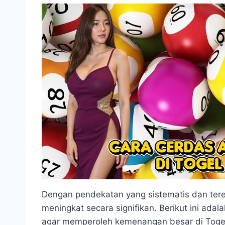
Dengan pendekatan yang sistematis dan tere
meningkat secara signifikan. Berikut ini ada
agar memperoleh kemenangan besar di Togel