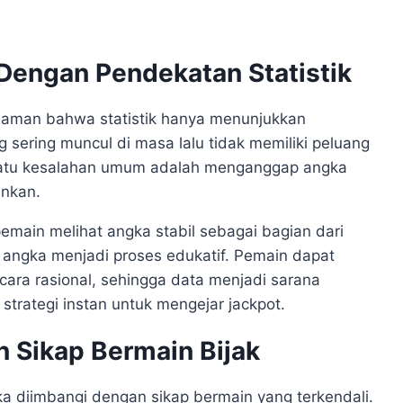
Dengan Pendekatan Statistik
haman bahwa statistik hanya menunjukkan
sering muncul di masa lalu tidak memiliki peluang
h satu kesalahan umum adalah menganggap angka
inkan.
emain melihat angka stabil sebagai bagian dari
n angka menjadi proses edukatif. Pemain dapat
 cara rasional, sehingga data menjadi sarana
u strategi instan untuk mengejar jackpot.
 Sikap Bermain Bijak
jika diimbangi dengan sikap bermain yang terkendali.