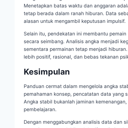
Menetapkan batas waktu dan anggaran adal
tetap berada dalam ranah hiburan. Data seba
alasan untuk mengambil keputusan impulsif.
Selain itu, pendekatan ini membantu pemain
secara seimbang. Analisis angka menjadi k
sementara permainan tetap menjadi hiburan.
lebih positif, rasional, dan bebas tekanan psi
Kesimpulan
Panduan cermat dalam mengelola angka sta
pemahaman konsep, pencatatan data yang siste
Angka stabil bukanlah jaminan kemenangan, te
pembelajaran.
Dengan menggabungkan analisis data dan si