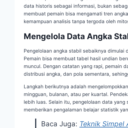
data historis sebagai informasi, bukan seba
membuat pemain bisa mengamati tren angka d
kemampuan analisis tanpa tergoda oleh mitos 
Mengelola Data Angka Stab
Pengelolaan angka stabil sebaiknya dimulai d
Pemain bisa membuat tabel hasil undian be
muncul. Dengan catatan yang rapi, pemain 
distribusi angka, dan pola sementara, sehing
Langkah berikutnya adalah mengelompokkan 
mingguan, bulanan, atau per kuartal. Pendek
lebih luas. Selain itu, pengelolaan data yang s
memberikan pengalaman belajar statistik y
Baca Juga:
Teknik Simpel 