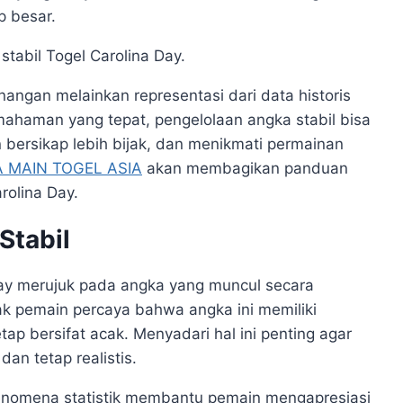
p besar.
ngan melainkan representasi dari data historis
mahaman yang tepat, pengelolaan angka stabil bisa
 bersikap lebih bijak, dan menikmati permainan
 MAIN TOGEL ASIA
akan membagikan panduan
rolina Day.
tabil
Day merujuk pada angka yang muncul secara
ak pemain percaya bahwa angka ini memiliki
etap bersifat acak. Menyadari hal ini penting agar
an tetap realistis.
fenomena statistik membantu pemain mengapresiasi