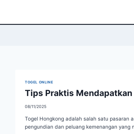
Skip
to
content
TOGEL ONLINE
Tips Praktis Mendapatkan
08/11/2025
Togel Hongkong adalah salah satu pasaran a
pengundian dan peluang kemenangan yang m