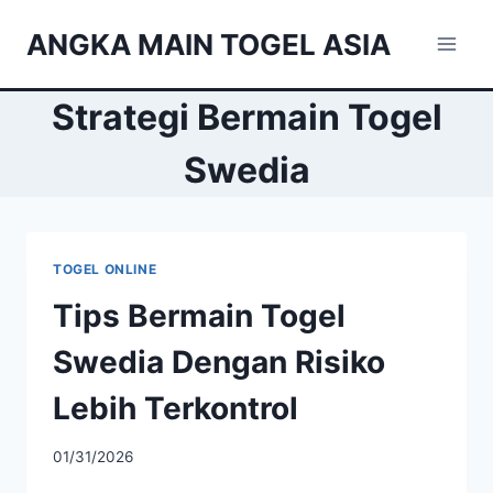
Skip
ANGKA MAIN TOGEL ASIA
to
content
Strategi Bermain Togel
Swedia
TOGEL ONLINE
Tips Bermain Togel
Swedia Dengan Risiko
Lebih Terkontrol
01/31/2026