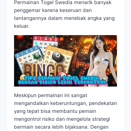
Permainan Togel Swedia menarik banyak
penggemar karena keseruan dan
tantangannya dalam menebak angka yang
keluar.
Meskipun permainan ini sangat
mengandalkan keberuntungan, pendekatan
yang tepat bisa membantu pemain
mengontrol risiko dan mengelola strategi
bermain secara lebih bijaksana. Dengan