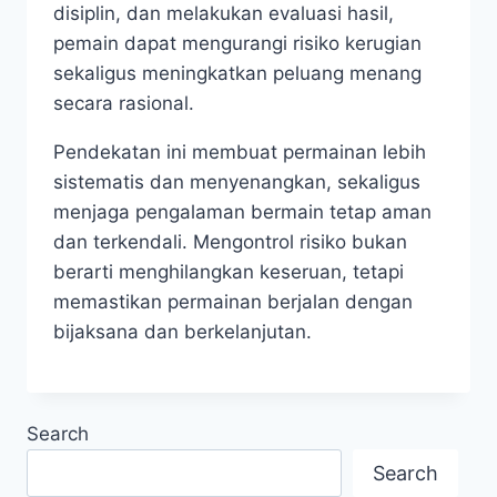
disiplin, dan melakukan evaluasi hasil,
pemain dapat mengurangi risiko kerugian
sekaligus meningkatkan peluang menang
secara rasional.
Pendekatan ini membuat permainan lebih
sistematis dan menyenangkan, sekaligus
menjaga pengalaman bermain tetap aman
dan terkendali. Mengontrol risiko bukan
berarti menghilangkan keseruan, tetapi
memastikan permainan berjalan dengan
bijaksana dan berkelanjutan.
Search
Search