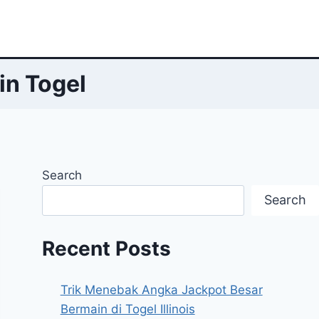
in Togel
Search
Search
Recent Posts
Trik Menebak Angka Jackpot Besar
Bermain di Togel Illinois