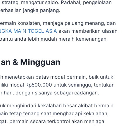
n strategi mengatur saldo. Padahal, pengelolaan
erhasilan jangka panjang.
bermain konsisten, menjaga peluang menang, dan
NGKA MAIN TOGEL ASIA
akan memberikan ulasan
mbantu anda lebih mudah meraih kemenangan
ian & Mingguan
ah menetapkan batas modal bermain, baik untuk
iliki modal Rp500.000 untuk seminggu, tentukan
r hari, dengan sisanya sebagai cadangan.
ntuk menghindari kekalahan besar akibat bermain
ain tetap tenang saat menghadapi kekalahan,
ngat, bermain secara terkontrol akan menjaga