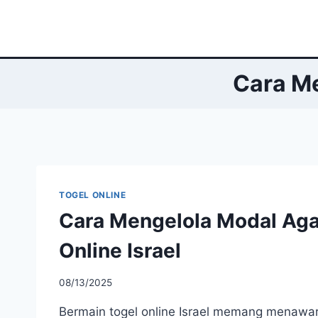
Skip
to
content
Cara Me
TOGEL ONLINE
Cara Mengelola Modal Aga
Online Israel
08/13/2025
Bermain togel online Israel memang menawarka