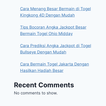
Cara Menang Besar Bermain di Togel
Kingkong 4D Dengan Mudah
Tips Bocoran Angka Jackpot Besar
Bermain Togel Ohio Midday
Cara Prediksi Angka Jackpot di Togel
Bullseye Dengan Mudah
Cara Bermain Togel Jakarta Dengan
Hasilkan Hadiah Besar
Recent Comments
No comments to show.