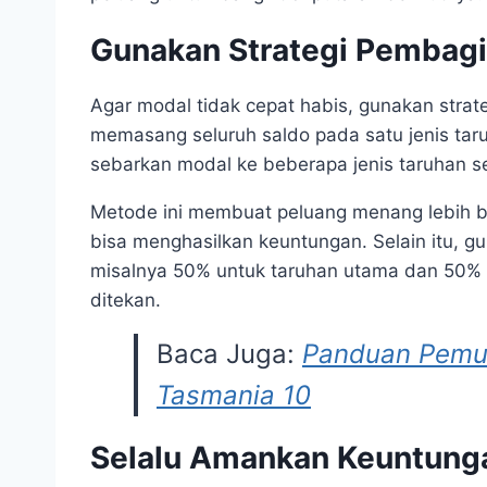
Gunakan Strategi Pembagi
Agar modal tidak cepat habis, gunakan strat
memasang seluruh saldo pada satu jenis taru
sebarkan modal ke beberapa jenis taruhan se
Metode ini membuat peluang menang lebih b
bisa menghasilkan keuntungan. Selain itu, g
misalnya 50% untuk taruhan utama dan 50% un
ditekan.
Baca Juga:
Panduan Pemul
Tasmania 10
Selalu Amankan Keuntung