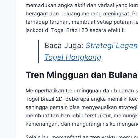
memadukan angka aktif dan variasi yang kura
beragam dan peluang menang meningkat. Pen
terhadap taruhan, membuat setiap putaran l
jackpot di Togel Brazil 2D secara efektif.
Baca Juga:
Strategi Legen
Togel Hongkong
Tren Mingguan dan Bulana
Memperhatikan tren mingguan dan bulanan sa
Togel Brazil 2D. Beberapa angka memiliki ke
sehingga pemain bisa menyesuaikan strategi t
membuat taruhan lebih terstruktur, memung
kemenangan, dan mengurangi risiko mengan
Selain itu, memanfaatkan tren waktu memun