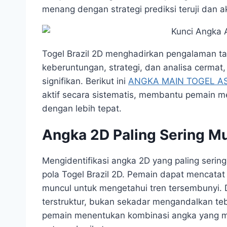
menang dengan strategi prediksi teruji dan a
Togel Brazil 2D menghadirkan pengalaman 
keberuntungan, strategi, dan analisa cerma
signifikan. Berikut ini
ANGKA MAIN TOGEL AS
aktif secara sistematis, membantu pemain
dengan lebih tepat.
Angka 2D Paling Sering M
Mengidentifikasi angka 2D yang paling seri
pola Togel Brazil 2D. Pemain dapat mencata
muncul untuk mengetahui tren tersembunyi. De
terstruktur, bukan sekadar mengandalkan te
pemain menentukan kombinasi angka yang mem