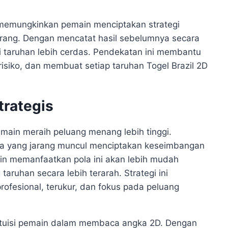
ga memungkinkan pemain menciptakan strategi
arang. Dengan mencatat hasil sebelumnya secara
 taruhan lebih cerdas. Pendekatan ini membantu
siko, dan membuat setiap taruhan Togel Brazil 2D
trategis
main meraih peluang menang lebih tinggi.
a yang jarang muncul menciptakan keseimbangan
plin memanfaatkan pola ini akan lebih mudah
ruhan secara lebih terarah. Strategi ini
rofesional, terukur, dan fokus pada peluang
h intuisi pemain dalam membaca angka 2D. Dengan