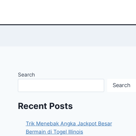
Search
Search
Recent Posts
Trik Menebak Angka Jackpot Besar
Bermain di Togel Illinois