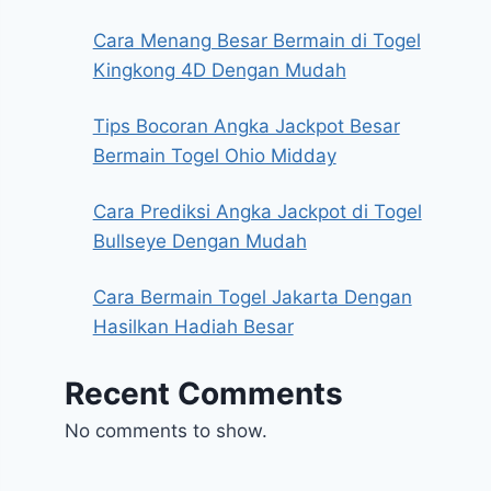
Cara Menang Besar Bermain di Togel
Kingkong 4D Dengan Mudah
Tips Bocoran Angka Jackpot Besar
Bermain Togel Ohio Midday
Cara Prediksi Angka Jackpot di Togel
Bullseye Dengan Mudah
Cara Bermain Togel Jakarta Dengan
Hasilkan Hadiah Besar
Recent Comments
No comments to show.