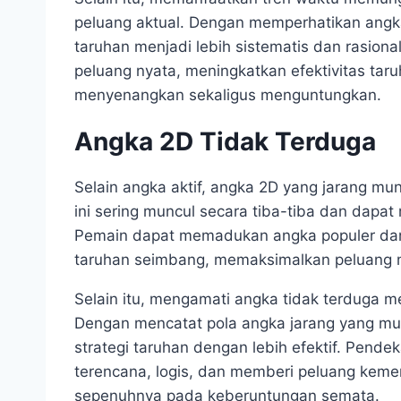
peluang aktual. Dengan memperhatikan angka 
taruhan menjadi lebih sistematis dan rasiona
peluang nyata, meningkatkan efektivitas tar
menyenangkan sekaligus menguntungkan.
Angka 2D Tidak Terduga
Selain angka aktif, angka 2D yang jarang m
ini sering muncul secara tiba-tiba dan dapat
Pemain dapat memadukan angka populer dan
taruhan seimbang, memaksimalkan peluang m
Selain itu, mengamati angka tidak terduga m
Dengan mencatat pola angka jarang yang mu
strategi taruhan dengan lebih efektif. Pende
terencana, logis, dan memberi peluang kemen
sepenuhnya pada keberuntungan semata.