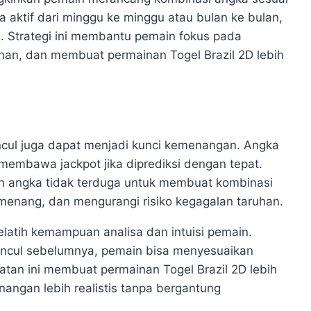
aktif dari minggu ke minggu atau bulan ke bulan,
l. Strategi ini membantu pemain fokus pada
uhan, dan membuat permainan Togel Brazil 2D lebih
uncul juga dapat menjadi kunci kemenangan. Angka
 membawa jackpot jika diprediksi dengan tepat.
 angka tidak terduga untuk membuat kombinasi
enang, dan mengurangi risiko kegagalan taruhan.
elatih kemampuan analisa dan intuisi pemain.
ncul sebelumnya, pemain bisa menyesuaikan
katan ini membuat permainan Togel Brazil 2D lebih
angan lebih realistis tanpa bergantung