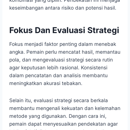
keseimbangan antara risiko dan potensi hasil.
Fokus Dan Evaluasi Strategi
Fokus menjadi faktor penting dalam menebak
angka. Pemain perlu mencatat hasil, memantau
pola, dan mengevaluasi strategi secara rutin
agar keputusan lebih rasional. Konsistensi
dalam pencatatan dan analisis membantu
meningkatkan akurasi tebakan.
Selain itu, evaluasi strategi secara berkala
membantu mengenali kekuatan dan kelemahan
metode yang digunakan. Dengan cara ini,
pemain dapat menyesuaikan pendekatan agar