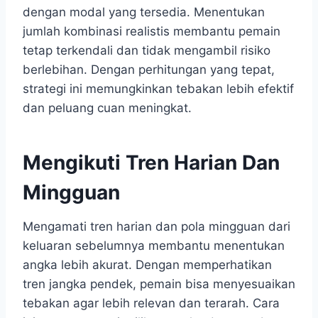
dengan modal yang tersedia. Menentukan
jumlah kombinasi realistis membantu pemain
tetap terkendali dan tidak mengambil risiko
berlebihan. Dengan perhitungan yang tepat,
strategi ini memungkinkan tebakan lebih efektif
dan peluang cuan meningkat.
Mengikuti Tren Harian Dan
Mingguan
Mengamati tren harian dan pola mingguan dari
keluaran sebelumnya membantu menentukan
angka lebih akurat. Dengan memperhatikan
tren jangka pendek, pemain bisa menyesuaikan
tebakan agar lebih relevan dan terarah. Cara