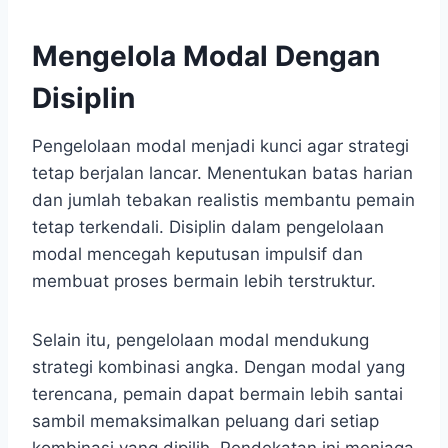
Mengelola Modal Dengan
Disiplin
Pengelolaan modal menjadi kunci agar strategi
tetap berjalan lancar. Menentukan batas harian
dan jumlah tebakan realistis membantu pemain
tetap terkendali. Disiplin dalam pengelolaan
modal mencegah keputusan impulsif dan
membuat proses bermain lebih terstruktur.
Selain itu, pengelolaan modal mendukung
strategi kombinasi angka. Dengan modal yang
terencana, pemain dapat bermain lebih santai
sambil memaksimalkan peluang dari setiap
kombinasi yang dipilih. Pendekatan ini menjaga